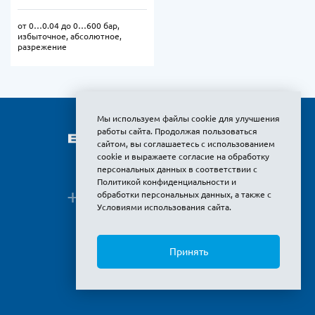
от 0…0.04 до 0…600 бар,
избыточное, абсолютное,
разрежение
Мы используем файлы cookie для улучшения
работы сайта. Продолжая пользоваться
сайтом, вы соглашаетесь с использованием
cookie и выражаете
согласие на обработку
персональных данных
в соответствии с
Политикой конфиденциальности и
+7 (495) 380-
обработки персональных данных
, а также с
Показать
Условиями использования сайта
.
8 800 775-
Показать
Бесплатный звонок по РФ
Принять