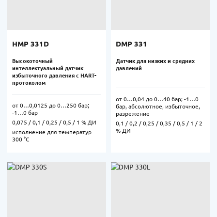
HMP 331D
DMP 331
Высокоточный
Датчик для низких и средних
интеллектуальный датчик
давлений
избыточного давления с HART-
протоколом
от 0…0,04 до 0…40 бар; -1…0
от 0…0,0125 до 0…250 бар;
бар, абсолютное, избыточное,
-1…0 бар
разрежение
0,075 / 0,1 / 0,25 / 0,5 / 1 % ДИ
0,1 / 0,2 / 0,25 / 0,35 / 0,5 / 1 / 2
% ДИ
исполнение для температур
300 °С