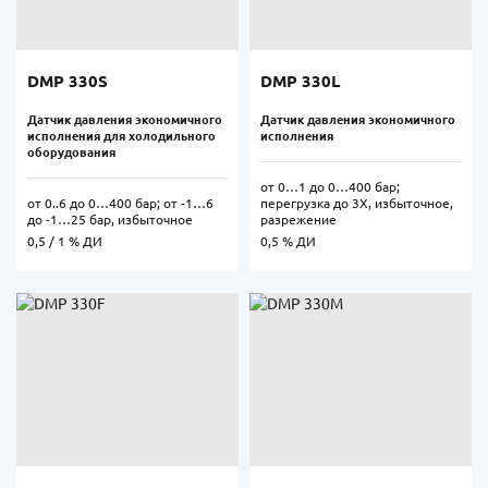
DMP 330S
DMP 330L
Датчик давления экономичного
Датчик давления экономичного
исполнения для холодильного
исполнения
оборудования
от 0…1 до 0…400 бар;
от 0..6 до 0…400 бар; от -1…6
перегрузка до 3Х, избыточное,
до -1…25 бар, избыточное
разрежение
0,5 / 1 % ДИ
0,5 % ДИ