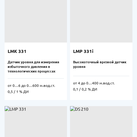
LMK 331
LMP 331i
Датчик уровня для измерения
Высокоточный врезной датчик
избыточного давления в
уровня
технологических процессах
от 4 до 0…400 м.вод.ст.
от 0…6 до 0…600 м.вод.ст.
0,1 / 0,2 % ДИ
0,5 / 1 % ДИ