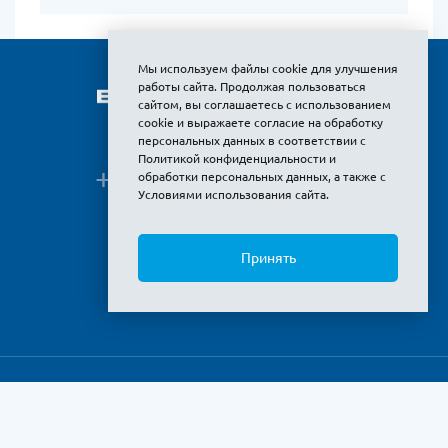
Мы используем файлы cookie для улучшения
работы сайта. Продолжая пользоваться
сайтом, вы соглашаетесь с использованием
cookie и выражаете
согласие на обработку
персональных данных
в соответствии с
Политикой конфиденциальности и
+7 (495) 380-
обработки персональных данных
, а также с
Показать
Условиями использования сайта
.
8 800 775-
Показать
Бесплатный звонок по РФ
Принять
2005-2026 - BD | SENSORS RUS - Все права защищены
Карта сайта
Условия использования сайта
Политика конфиденциальности