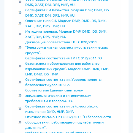
DMK, XAST, DM, DPS, HMP, HU.
Сертификат СИ Казахстан. Модели DMP, DMD, DS,
DMK, XAST, DM, DPS, HMP, HU.
Описание типа СИ. Модели DMP, DMD, DS, DMK,
XACT, DM, DPS, HMP, HU.
Методика поверки. Модели DMP, DMD, DS, DMK,
XACT, DM, DPS, HMP, HU.
Декларация соответствия ТР ТС 020/2011
"Электромагнитная совместимость технических
средств".
Сертификат соответствия ТР ТС 012/2011 "О
безопасности оборудования для работы во
взрывоопасных средах". Модели DMP, DMK, LMP,
LMK, DMD, DS, HMP.
Сертификат соответствия. Уровень полноты
безопасности уровня SIL2.
Соответствие Единым санитарно-
эпидемиологическим и гигиеническим
требованиям к товарам. ЭЗ.
Сертификат соответствия сейсмостойкого
исполнения DMD, HMP, DMP.
Отказное письмо ТР ТС 032/2013 "О безопасности
оборудования, работающего под избыточным
давлением".
Информационное письмо об отказе на