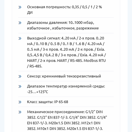
Основная погрешность: 0,35 / 0,5 / 1 / 2 %
ДИ
Диапазоны давления: 10..1000 мбар,
избыточное , избыточное, разрежение
Выходной сигнал: 4..20 мA / 2-х пров. 0..20
мA / 0..10 В / 0..5 В / 0..1 В / 1..6 В / 4..20 мA /
0..5 мA / 3-х пров. 4..20 мA / 2-х пров. / Exia.
0,5..4,5 В / 0,4..2 В / 3-х пров. / Exia. 4..20 мA /
HART / 2-х пров. HART / RS-485. Modbus RTU
/ RS-485.
Сенсор: кремниевый тензорезистивный
Диапазон температур измеряемой среды:
-25…+125°C
Класс защиты: IP 65-68
Механическое присоединение: G1/2" DIN
3852. G1/2" EN 837-1/-3. G1/4" DIN 3852. G1/4"
EN 837-1/-3. М20х1.5 DIN 3852. М12х1 DIN
3852. М10х1 DIN 3852. М20х1.5 EN 837-1/-3.