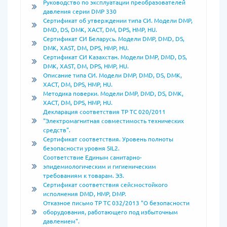
Руководство по эксплуатации преобразователей
давления серии DMP 330
Сертификат об утверждении типа СИ. Модели DMP,
DMD, DS, DMK, XACT, DM, DPS, HMP, HU.
Сертификат СИ Беларусь. Модели DMP, DMD, DS,
DMK, XAST, DM, DPS, HMP, HU.
Сертификат СИ Казахстан. Модели DMP, DMD, DS,
DMK, XAST, DM, DPS, HMP, HU.
Описание типа СИ. Модели DMP, DMD, DS, DMK,
XACT, DM, DPS, HMP, HU.
Методика поверки. Модели DMP, DMD, DS, DMK,
XACT, DM, DPS, HMP, HU.
Декларация соответствия ТР ТС 020/2011
"Электромагнитная совместимость технических
средств".
Сертификат соответствия. Уровень полноты
безопасности уровня SIL2.
Соответствие Единым санитарно-
эпидемиологическим и гигиеническим
требованиям к товарам. ЭЗ.
Сертификат соответствия сейсмостойкого
исполнения DMD, HMP, DMP.
Отказное письмо ТР ТС 032/2013 "О безопасности
оборудования, работающего под избыточным
давлением".