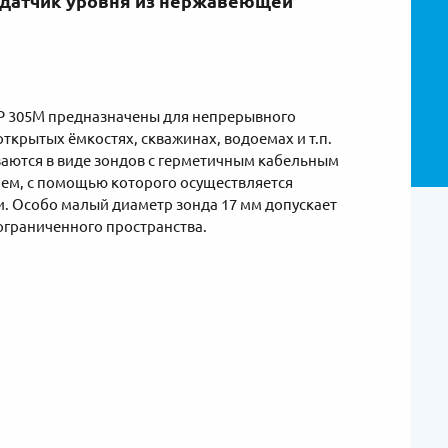
датчик уровня из нержавеющей
P 305M предназначены для непрерывного
ткрытых ёмкостях, скважинах, водоемах и т.п.
ваются в виде зондов с герметичным кабельным
елем, с помощью которого осуществляется
и. Особо малый диаметр зонда 17 мм допускает
ограниченного пространства.