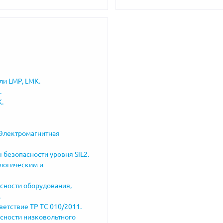
ли LMP, LMK.
.
.
"Электромагнитная
 безопасности уровня SIL2.
логическим и
асности оборудования,
.
етствие ТР ТС 010/2011.
асности низковольтного