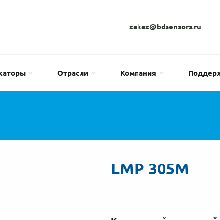
zakaz@bdsensors.ru
каторы
Отрасли
Компания
Поддер
LMP 305M