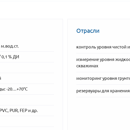
Отрасли
м.вод.ст.
контроль уровня чистой 
/ 0,1 % ДИ
измерение уровня жидкос
скважинах
й
мониторинг уровня грунт
ы: -20…+70°C
резервуары для хранения 
VC, PUR, FEP и др.