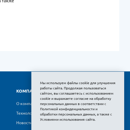
а также
Мы используем файлы cookie для улучшения
работы сайта. Продолжая пользоваться
КОМПАНИЯ
ПОДДЕРЖКА
сайтом, вы соглашаетесь с использованием
cookie и выражаете
согласие на обработку
О компании
Документация
персональных данных
в соответствии с
Политикой конфиденциальности и
Технологии
Помощь
обработки персональных данных
, а также с
Условиями использования сайта
.
Новости
Заказ продукции